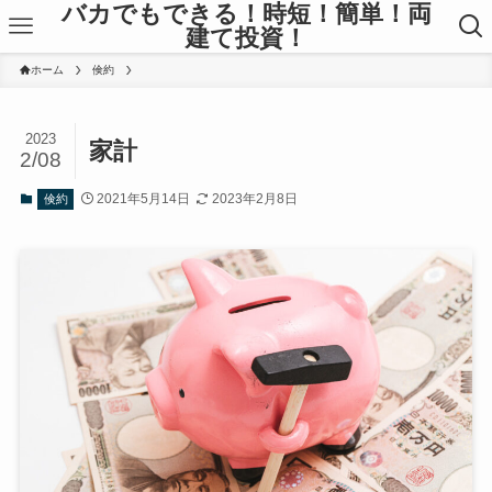
バカでもできる！時短！簡単！両
建て投資！
ホーム
倹約
2023
家計
2/08
2021年5月14日
2023年2月8日
倹約